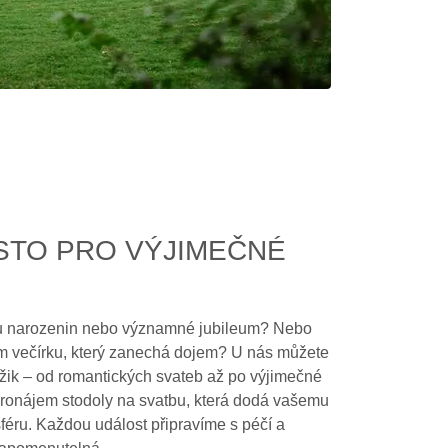
STO PRO VÝJIMEČNÉ
vu narozenin nebo významné jubileum? Nebo
ním večírku, který zanechá dojem? U nás můžete
mžik – od romantických svateb až po výjimečné
pronájem stodoly na svatbu, která dodá vašemu
éru. Každou událost připravíme s péčí a