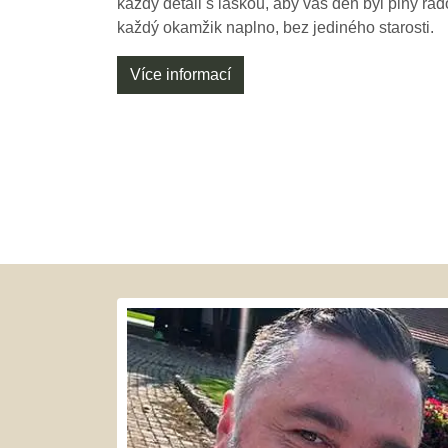
každý detail s láskou, aby váš den byl plný rados
každý okamžik naplno, bez jediného starosti.
Více informací