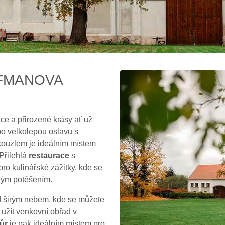
FMANOVA
ce a přirozené krásy ať už
ebo velkolepou oslavu s
kouzlem je ideálním místem
Přilehlá
restaurace
s
ro kulinářské zážitky, kde se
ným potěšením.
od širým nebem, kde se můžete
i užít venkovní obřad v
ůr
je pak ideálním místem pro