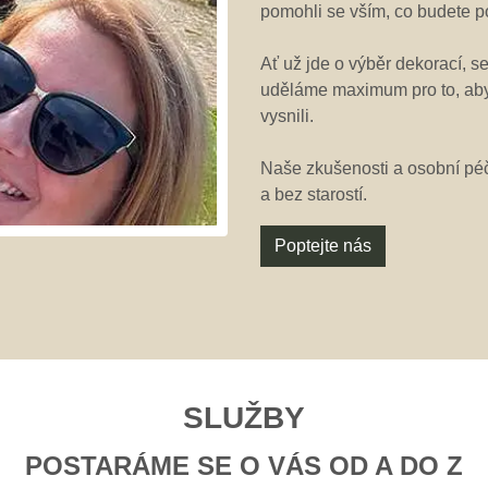
pomohli se vším, co budete p
Ať už jde o výběr dekorací, 
uděláme maximum pro to, aby v
vysnili.
Naše zkušenosti a osobní péč
a bez starostí.
Poptejte nás
SLUŽBY
POSTARÁME SE O VÁS OD A DO Z