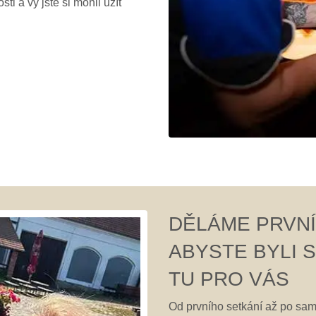
ti a vy jste si mohli užít
DĚLÁME PRVNÍ 
ABYSTE BYLI 
TU PRO VÁS
Od prvního setkání až po sa