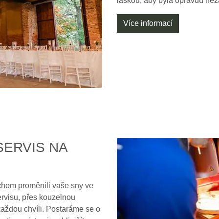
láskou, aby byla opravdu ne
Více informací
SERVIS NA
ychom proměnili vaše sny ve
ervisu, přes kouzelnou
každou chvíli. Postaráme se o