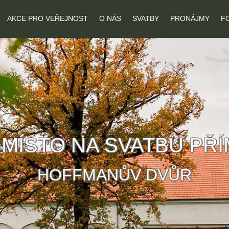
AKCE PRO VEŘEJNOST
O NÁS
SVATBY
PRONÁJMY
F
MÍSTO NA SVATBU PŘ
HOFFMANŮV DVŮR