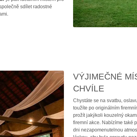
společně sdílet radostné
ami.
VÝJIMEČNÉ MÍ
CHVÍLE
Chystáte se na svatbu, osla
toužíte po originálním firem
prožít jakýkoli kouzelný oka
firemní akce. Nabízíme také 
dni nezapomenutelnou atmosf