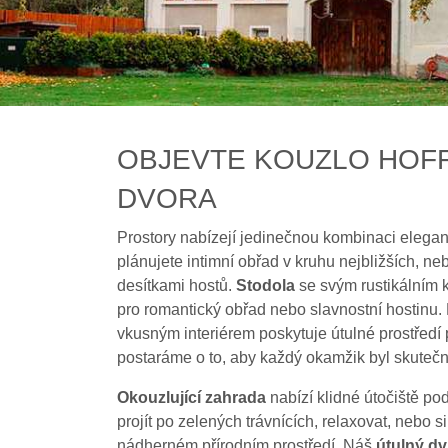
OBJEVTE KOUZLO HOF
DVORA
Prostory nabízejí jedinečnou kombinaci elegan
plánujete intimní obřad v kruhu nejbližších, n
desítkami hostů.
Stodola
se svým rustikálním 
pro romantický obřad nebo slavnostní hostinu. 
vkusným interiérem poskytuje útulné prostředí p
postaráme o to, aby každý okamžik byl skuteč
Okouzlující zahrada
nabízí klidné útočiště p
projít po zelených trávnících, relaxovat, nebo s
nádherném přírodním prostředí. Náš
útulný dv