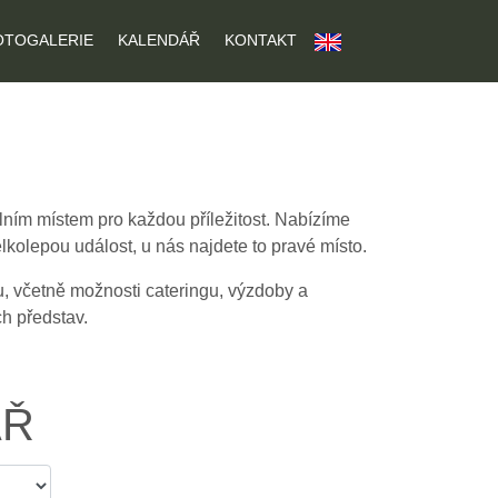
OTOGALERIE
KALENDÁŘ
KONTAKT
U
álním místem pro každou příležitost. Nabízíme
lkolepou událost, u nás najdete to pravé místo.
u, včetně možnosti cateringu, výzdoby a
ch představ.
ÁŘ