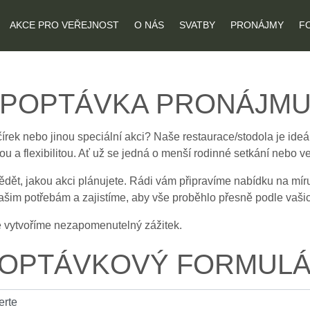
AKCE PRO VEŘEJNOST
O NÁS
SVATBY
PRONÁJMY
F
POPTÁVKA PRONÁJM
čírek nebo jinou speciální akci? Naše restaurace/stodola je ide
u a flexibilitou. Ať už se jedná o menší rodinné setkání nebo ve
ědět, jakou akci plánujete. Rádi vám připravíme nabídku na mír
vašim potřebám a zajistíme, aby vše proběhlo přesně podle vaši
ě vytvoříme nezapomenutelný zážitek.
OPTÁVKOVÝ FORMUL