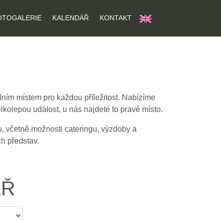
OTOGALERIE
KALENDÁŘ
KONTAKT
U
álním místem pro každou příležitost. Nabízíme
lkolepou událost, u nás najdete to pravé místo.
u, včetně možnosti cateringu, výzdoby a
ch představ.
ÁŘ