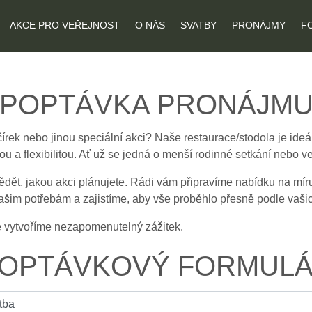
AKCE PRO VEŘEJNOST
O NÁS
SVATBY
PRONÁJMY
F
POPTÁVKA PRONÁJM
čírek nebo jinou speciální akci? Naše restaurace/stodola je ide
u a flexibilitou. Ať už se jedná o menší rodinné setkání nebo ve
ědět, jakou akci plánujete. Rádi vám připravíme nabídku na mír
vašim potřebám a zajistíme, aby vše proběhlo přesně podle vaši
ě vytvoříme nezapomenutelný zážitek.
OPTÁVKOVÝ FORMUL