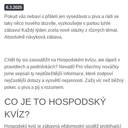
6.3.2025
Pokud vás nebaví s přáteli jen vysedávat u piva a rádi se
taky něco nového dozvíte, vyzkoušejte s partou tuhle
zábavu! Každý týden zcela nové otázky z různých témat.
Absolutně návyková zábava.
Chtěl by sis zasoutěžit na Hospodském kvízu, ale tápeš v
pravidlech a podmínkách? Nevadí! Pro všechny nováčky
jsme sepsali ty nejdůležitější informace, které zodpoví
nejčastější dotazy a vysvětlí nejasnosti. Zažij víc než běžný
pokec u piva a pij s rozumem.
CO JE TO HOSPODSKÝ
KVÍZ?
Hospodský kvíz je zábavná vědomostní soutěž probíhající