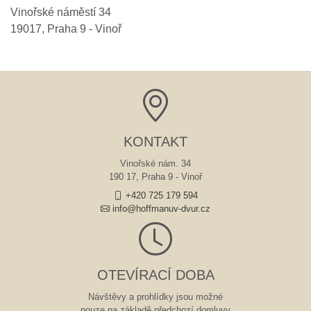
Vinořské náměstí 34
19017
,
Praha 9 - Vinoř
KONTAKT
Vinořské nám. 34
190 17, Praha 9 - Vinoř
+420 725 179 594
info@hoffmanuv-dvur.cz
OTEVÍRACÍ DOBA
Návštěvy a prohlídky jsou možné
pouze na základě předchozí domluvy