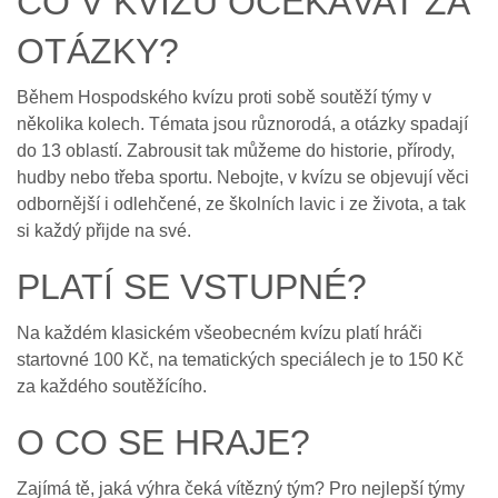
CO V KVÍZU OČEKÁVAT ZA
OTÁZKY?
Během Hospodského kvízu proti sobě soutěží týmy v
několika kolech. Témata jsou různorodá, a otázky spadají
do 13 oblastí. Zabrousit tak můžeme do historie, přírody,
hudby nebo třeba sportu. Nebojte, v kvízu se objevují věci
odbornější i odlehčené, ze školních lavic i ze života, a tak
si každý přijde na své.
PLATÍ SE VSTUPNÉ?
Na každém klasickém všeobecném kvízu platí hráči
startovné 100 Kč, na tematických speciálech je to 150 Kč
za každého soutěžícího.
O CO SE HRAJE?
Zajímá tě, jaká výhra čeká vítězný tým? Pro nejlepší týmy