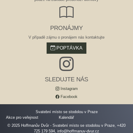
PRONÁJMY
V případě zájmu o pronájem nás kontaktujte
POPTÁVKA
SLEDUJTE NÁS
Instagram
Facebook
Svatební místo se stodolou v Praze
Akce pro veřejnost
Kalendář
© 2025 Hoffmanův Dvůr - Svatební místo se stodolou v Praze,
+420
725 179 594
,
info@hoffmanuv-dvur.cz