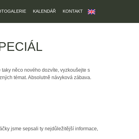
OTOGALERIE
KALENDÁŘ
KONTAKT
PECIÁL
e taky něco nového dozvíte, vyzkoušejte s
ůzných témat. Absolutně návyková zábava.
ky jsme sepsali ty nejdůležitější informace,