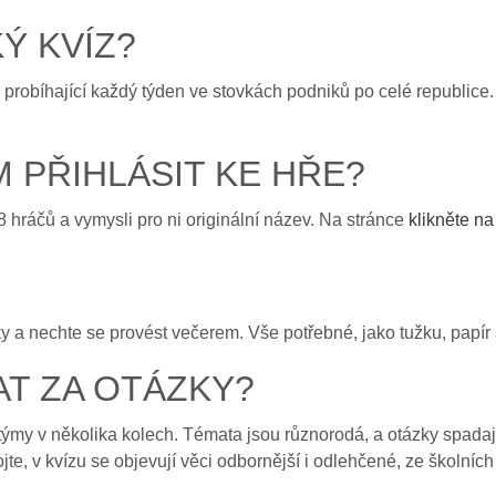
Ý KVÍZ?
obíhající každý týden ve stovkách podniků po celé republice. Cí
M PŘIHLÁSIT KE HŘE?
8 hráčů a vymysli pro ni originální název. Na stránce
klikněte na 
 a nechte se provést večerem. Vše potřebné, jako tužku, papír a
AT ZA OTÁZKY?
my v několika kolech. Témata jsou různorodá, a otázky spadají
te, v kvízu se objevují věci odbornější i odlehčené, ze školních l