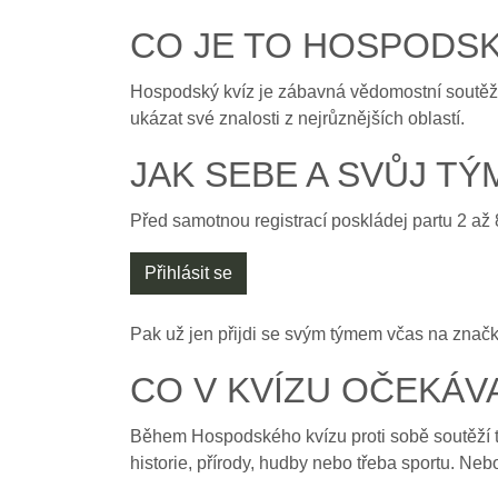
CO JE TO HOSPODSK
Hospodský kvíz je zábavná vědomostní soutěž pr
ukázat své znalosti z nejrůznějších oblastí.
JAK SEBE A SVŮJ TÝ
Před samotnou registrací poskládej partu 2 až 
Přihlásit se
Pak už jen přijdi se svým týmem včas na značky
CO V KVÍZU OČEKÁV
Během Hospodského kvízu proti sobě soutěží tý
historie, přírody, hudby nebo třeba sportu. Neboj