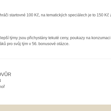
áči startovné 100 Kč, na tematických speciálech je to 150 Kč 
lepší týmy jsou přichystány tekuté ceny, poukazy na konzumaci č
áků pro svůj tým v 56. bonusové otázce.
DVŮR
4
noř