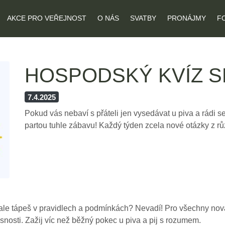
AKCE PRO VEŘEJNOST
O NÁS
SVATBY
PRONÁJMY
F
HOSPODSKÝ KVÍZ S
7.4.2025
Pokud vás nebaví s přáteli jen vysedávat u piva a rádi s
partou tuhle zábavu! Každý týden zcela nové otázky z r
ale tápeš v pravidlech a podmínkách? Nevadí! Pro všechny nováč
asnosti. Zažij víc než běžný pokec u piva a pij s rozumem.